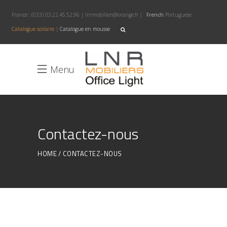
France :
(033) 03.22.45.52.96
|
lnrmobiliers@orange.fr
|
French
Portuguese
Catalogue scolaire
|
Catalogue en mousse
Menu
Contactez-nous
HOME
CONTACTEZ-NOUS