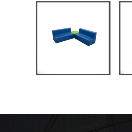
Ensemble de canapés
avec carré
Pou
MATERNELLE
/
MOBILIER EN
MOUSSE
MAT
MOU