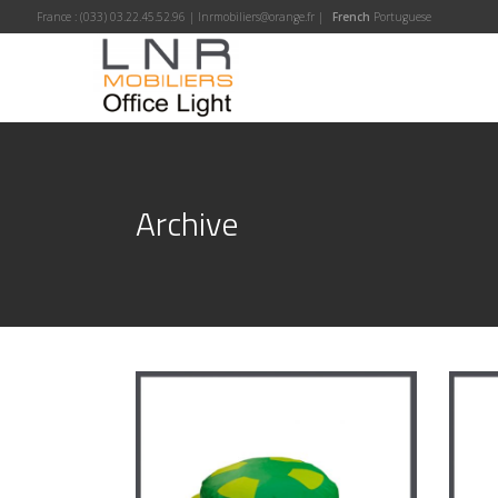
France :
(033) 03.22.45.52.96
|
lnrmobiliers@orange.fr
|
French
Portuguese
Archive