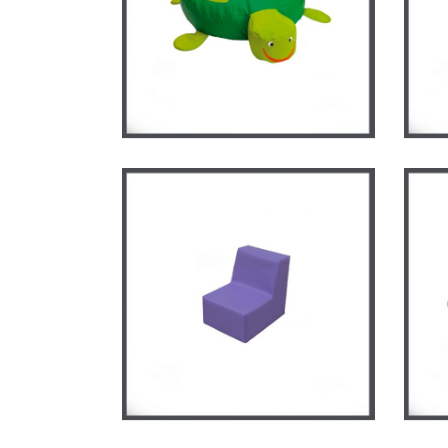
Grand coussin tortue
Par
CRÈCHE
/
MOBILIER EN MOUSSE
CRÈ
Canapé individuel
Ens
CRÈCHE
/
MOBILIER EN MOUSSE
CRÈ