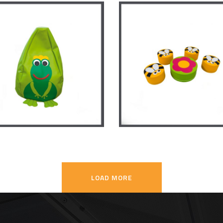
Table fleur avec pouf
abeille
f grenouille
MATERNELLE
/
MOBILIER EN
ERNELLE
/
MOBILIER EN
MOUSSE
SSE
LOAD MORE