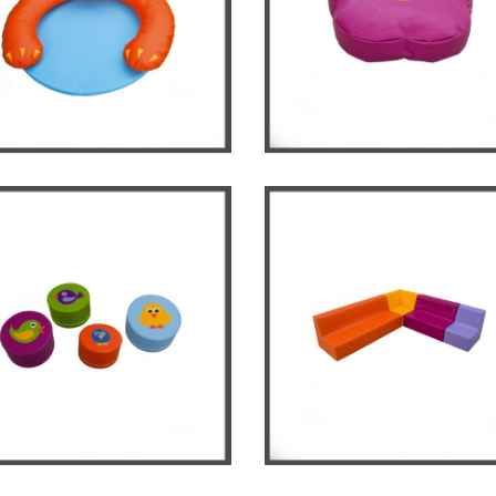
c chat
Grand coussin fleur
CHE
/
MOBILIER EN MOUSSE
CRÈCHE
/
MOBILIER EN MOUS
Ensemble avec cana
d’angle
emble poufs oiseaux
CRÈCHE
/
MOBILIER EN MOUS
CHE
/
MOBILIER EN MOUSSE