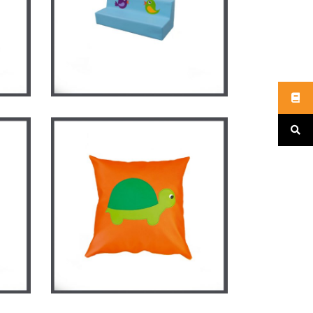
Canapé triple oiseaux
SE
CRÈCHE
/
MOBILIER EN MOUSSE
pé
Coussin carré tortue
MATERNELLE
/
MOBILIER EN
SE
MOUSSE