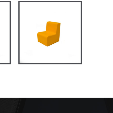
s
Canapé courbe individuel
MATERNELLE
/
MOBILIER EN
MOUSSE