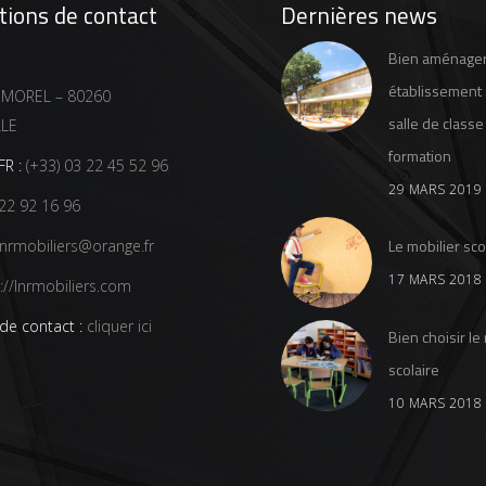
tions de contact
Dernières news
Bien aménage
établissement 
 MOREL – 80260
salle de classe
LLE
formation
R :
(+33) 03 22 45 52 96
29 MARS 2019
22 92 16 96
Le mobilier sco
nrmobiliers@orange.fr
17 MARS 2018
://lnrmobiliers.com
de contact :
cliquer ici
Bien choisir le
scolaire
10 MARS 2018