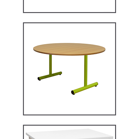
RM120 – Restauration
Maggie
TABLES ET MANGE DEBOUT