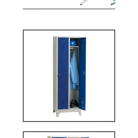
ARV2P – Vestiaire industrie
propre
VESTIAIRES