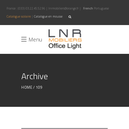
France :
(033) 03.22.45.52.96
|
lnrmobiliers@orange.fr
|
French
Portuguese
Catalogue scolaire
|
Catalogue en mousse
Menu
Archive
HOME
109