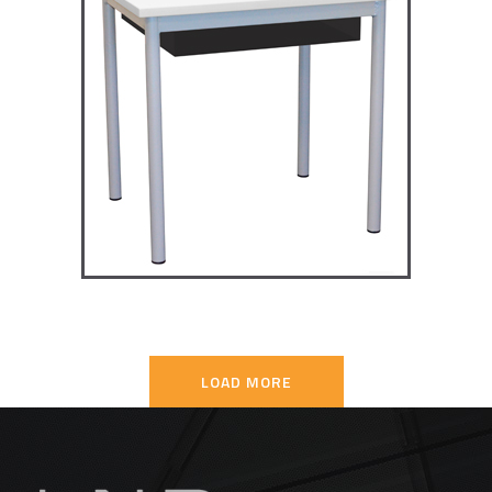
TD4P75 – Dale table 4 pieds
70×50
TABLES SECONDAIRE
LOAD MORE