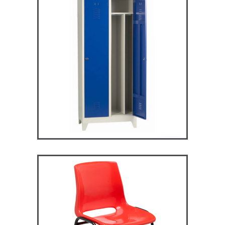
ARV2S – Vestiaire industrie
salissante
VESTIAIRES
ST119 – Rick – Chaise
Primaire, collège et
secondaire
CHAISES ET BANCS