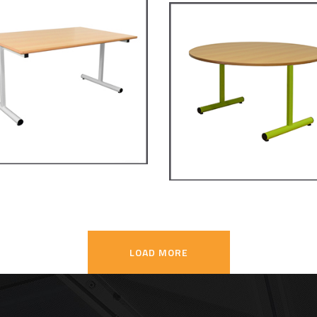
28 – Restauration
RM120 – Restaurati
ggie
Maggie
LES ET MANGE DEBOUT
TABLES ET MANGE DEBOUT
LOAD MORE