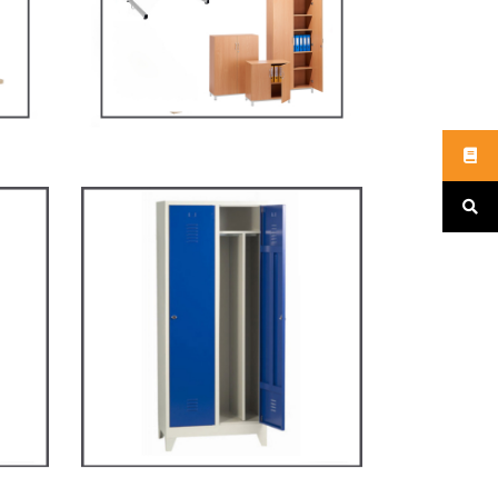
s
MOBILIER SCOLAIRE
ARV2S – Vestiaire
industrie salissante
VESTIAIRES