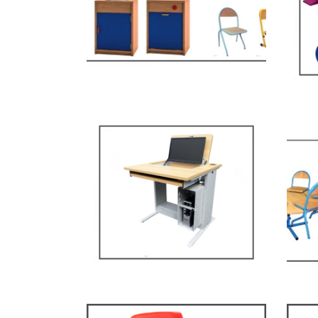
MOBI
Mob
esp
Mobilier multimédia
MOBI
MOBILIER SCOLAIRE
ST119 – Rick – Chaise