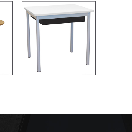
on
TD4P75 – Dale table 4
pieds 70×50
TABLES SECONDAIRE