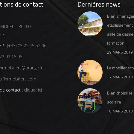
tions de contact
Dernières news
Bien aménage
établissement 
 MOREL – 80260
salle de classe
LLE
formation
R :
(+33) 03 22 45 52 96
29 MARS 2019
22 92 16 96
Le mobilier sco
nrmobiliers@orange.fr
17 MARS 2018
://lnrmobiliers.com
de contact :
cliquer ici
Bien choisir le
scolaire
10 MARS 2018