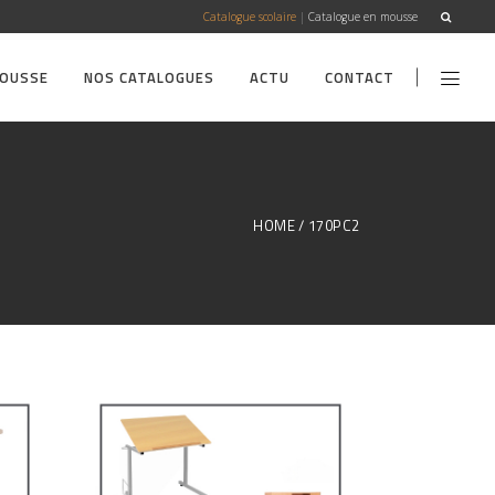
Catalogue scolaire
|
Catalogue en mousse
MOUSSE
NOS CATALOGUES
ACTU
CONTACT
HOME
170PC2
Mobilier secondaire /
supérieur