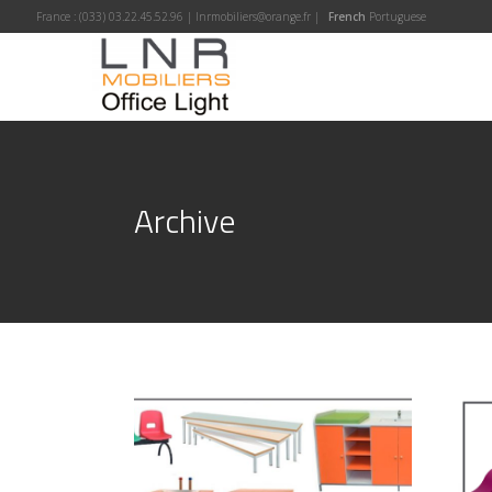
France :
(033) 03.22.45.52.96
|
lnrmobiliers@orange.fr
|
French
Portuguese
Archive
Equipement crèche et
Éq
maternelle
pé
MOBILIER SCOLAIRE