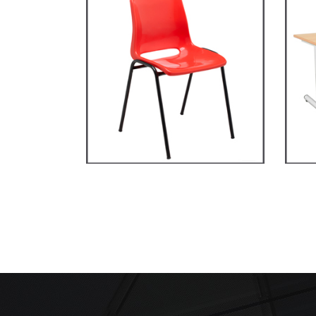
Primaire, collège et
secondaire
RM1
Ma
CHAISES ET BANCS
TAB