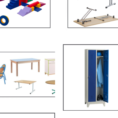
Tables Multifonction
LIER SCOLAIRE
MOBILIER SCOLAIRE
ilier de restauration,
ARV2P – Vestiaire
ace cantine
industrie propre
LIER SCOLAIRE
VESTIAIRES