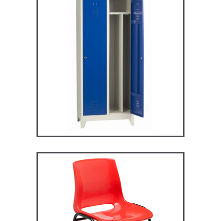
ARV2S – Vestiaire industrie
salissante
VESTIAIRES
ST119 – Rick – Chaise
Primaire, collège et
secondaire
CHAISES ET BANCS