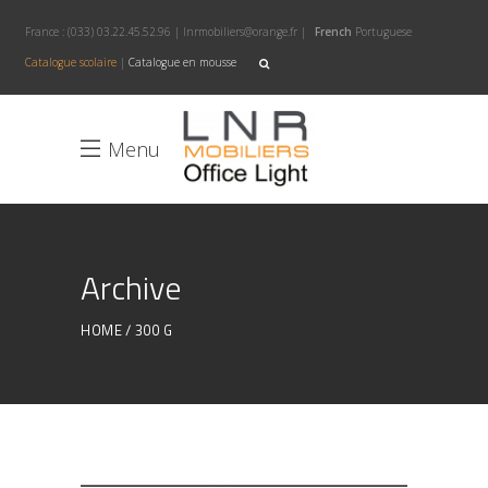
France :
(033) 03.22.45.52.96
|
lnrmobiliers@orange.fr
|
French
Portuguese
Catalogue scolaire
|
Catalogue en mousse
Menu
Archive
HOME
300 G