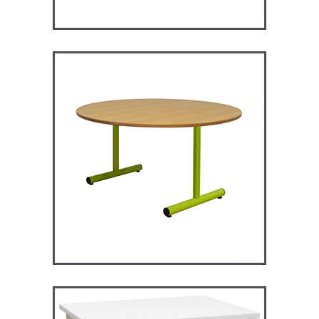
RM120 – Restauration
Maggie
TABLES ET MANGE DEBOUT