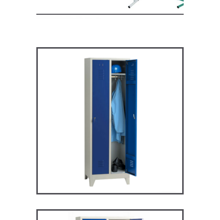
ARV2P – Vestiaire industrie
propre
VESTIAIRES