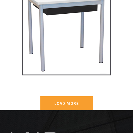
TD4P75 – Dale table 4 pieds
70×50
TABLES SECONDAIRE
LOAD MORE