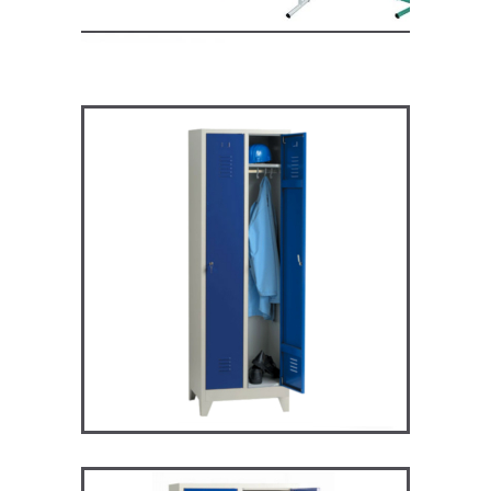
ARV2P – Vestiaire industrie
propre
VESTIAIRES