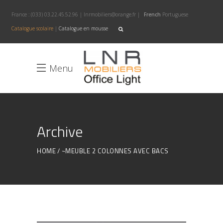
France :
(033) 03.22.45.52.96
|
lnrmobiliers@orange.fr
|
French
Portuguese
Catalogue scolaire
|
Catalogue en mousse
Menu
Archive
HOME
~MEUBLE 2 COLONNES AVEC BACS