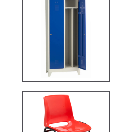
ARV2S – Vestiaire industrie
salissante
VESTIAIRES
ST119 – Rick – Chaise
Primaire, collège et
secondaire
CHAISES ET BANCS