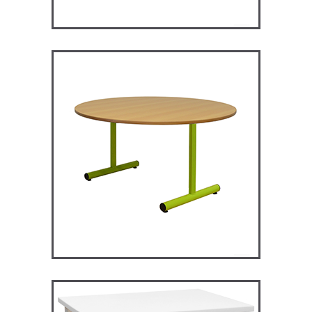
RM120 – Restauration
Maggie
TABLES ET MANGE DEBOUT