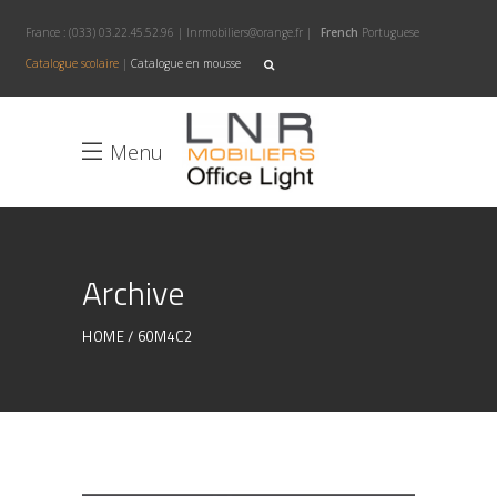
France :
(033) 03.22.45.52.96
|
lnrmobiliers@orange.fr
|
French
Portuguese
Catalogue scolaire
|
Catalogue en mousse
Menu
Archive
HOME
60M4C2