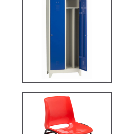
ARV2S – Vestiaire industrie
salissante
VESTIAIRES
ST119 – Rick – Chaise
Primaire, collège et
secondaire
CHAISES ET BANCS