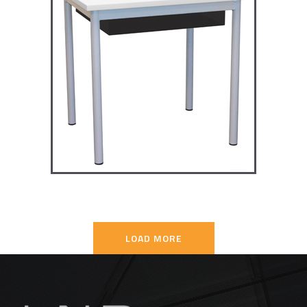
TD4P75 – Dale table 4 pieds
70×50
TABLES SECONDAIRE
LOAD MORE