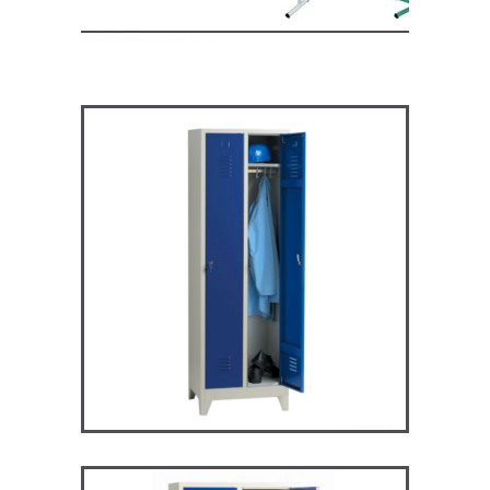
ARV2P – Vestiaire industrie
propre
VESTIAIRES