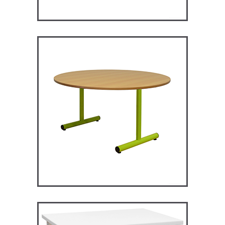
RM120 – Restauration
Maggie
TABLES ET MANGE DEBOUT