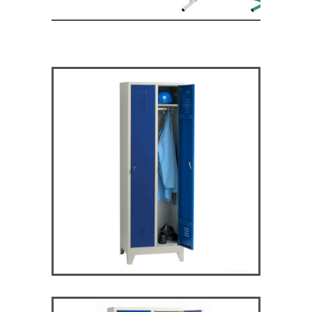
ARV2P – Vestiaire industrie
propre
VESTIAIRES