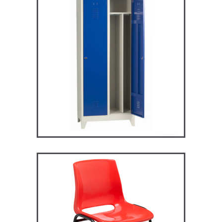
ARV2S – Vestiaire industrie
salissante
VESTIAIRES
ST119 – Rick – Chaise
Primaire, collège et
secondaire
CHAISES ET BANCS