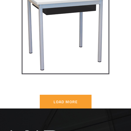
TD4P75 – Dale table 4 pieds
70×50
TABLES SECONDAIRE
LOAD MORE