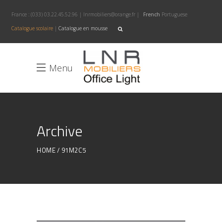
France :
(033) 03.22.45.52.96
|
lnrmobiliers@orange.fr
|
French
Portuguese
Catalogue scolaire
|
Catalogue en mousse
Menu
Archive
HOME
91M2C5