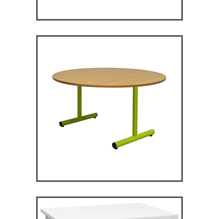
RM120 – Restauration
Maggie
TABLES ET MANGE DEBOUT