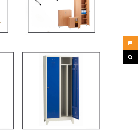
s
MOBILIER SCOLAIRE
ARV2S – Vestiaire
industrie salissante
VESTIAIRES