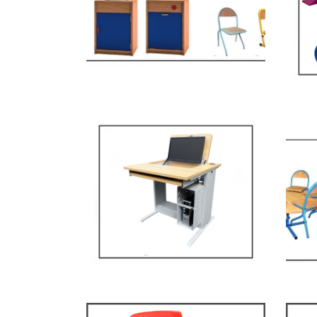
MOBI
Mob
esp
Mobilier multimédia
MOBI
MOBILIER SCOLAIRE
ST119 – Rick – Chaise