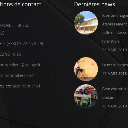
tions de contact
Dernières news
Bien aménage
établissement 
 MOREL – 80260
salle de classe
LLE
formation
R :
(+33) 03 22 45 52 96
29 MARS 2019
22 92 16 96
Le mobilier sco
nrmobiliers@orange.fr
17 MARS 2018
://lnrmobiliers.com
de contact :
cliquer ici
Bien choisir le
scolaire
10 MARS 2018