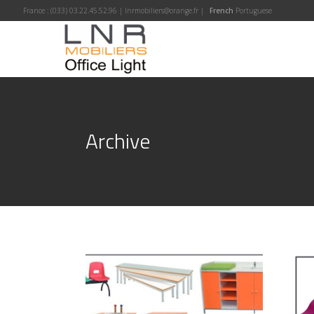
France :
(033) 03.22.45.52.96
|
lnrmobiliers@orange.fr
|
French
Portuguese
Archive
Equipement crèche et
Éq
maternelle
pé
MOBILIER SCOLAIRE