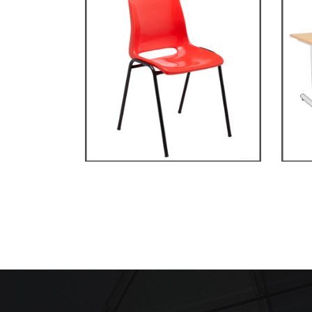
Primaire, collège et
secondaire
RM1
Ma
CHAISES ET BANCS
TAB