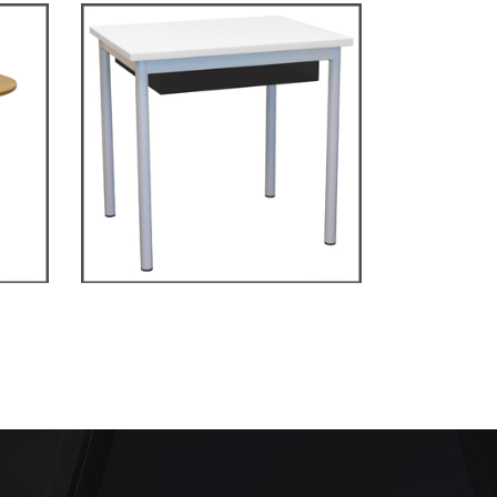
on
TD4P75 – Dale table 4
pieds 70×50
TABLES SECONDAIRE