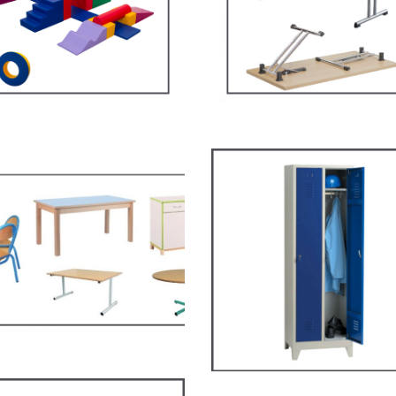
Tables Multifonction
LIER SCOLAIRE
MOBILIER SCOLAIRE
ilier de restauration,
ARV2P – Vestiaire
ace cantine
industrie propre
LIER SCOLAIRE
VESTIAIRES