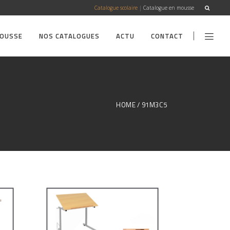
Catalogue scolaire
|
Catalogue en mousse
MOUSSE
NOS CATALOGUES
ACTU
CONTACT
HOME
91M3C5
Mobilier secondaire /
supérieur