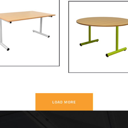
28 – Restauration
RM120 – Restaurati
ggie
Maggie
LES ET MANGE DEBOUT
TABLES ET MANGE DEBOUT
LOAD MORE