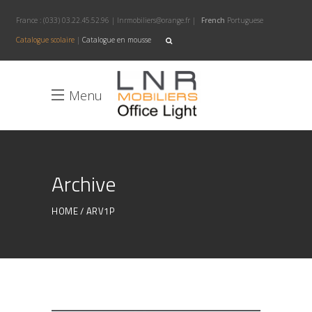
France :
(033) 03.22.45.52.96
|
lnrmobiliers@orange.fr
|
French
Portuguese
Catalogue scolaire
|
Catalogue en mousse
Menu
Archive
HOME
ARV1P