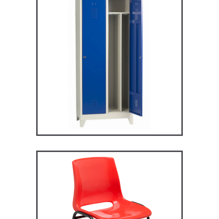
ARV2S – Vestiaire industrie
salissante
VESTIAIRES
ST119 – Rick – Chaise
Primaire, collège et
secondaire
CHAISES ET BANCS