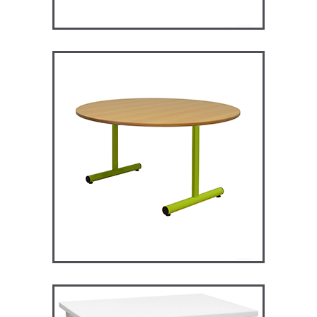
RM120 – Restauration
Maggie
TABLES ET MANGE DEBOUT