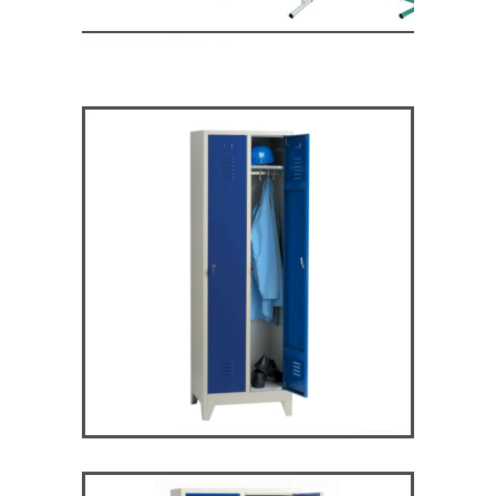
ARV2P – Vestiaire industrie
propre
VESTIAIRES