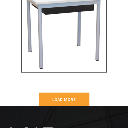
TD4P75 – Dale table 4 pieds
70×50
TABLES SECONDAIRE
LOAD MORE