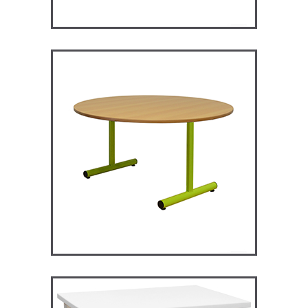
RM120 – Restauration
Maggie
TABLES ET MANGE DEBOUT