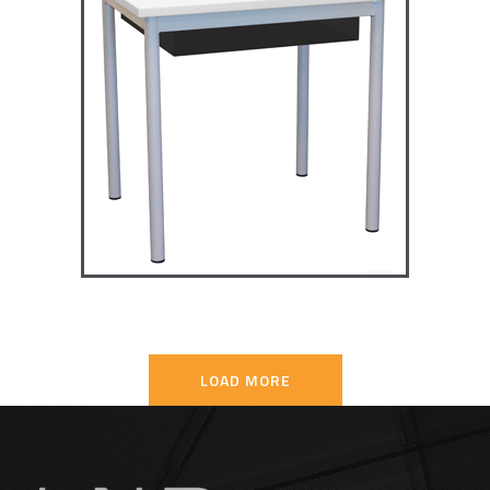
TD4P75 – Dale table 4 pieds
70×50
TABLES SECONDAIRE
LOAD MORE