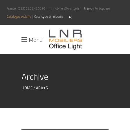
France :
(033) 03.22.45.52.96
|
lnrmobiliers@orange.fr
|
French
Portuguese
Catalogue scolaire
|
Catalogue en mousse
Menu
Archive
HOME
ARV1S