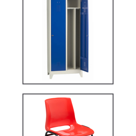
ARV2S – Vestiaire industrie
salissante
VESTIAIRES
ST119 – Rick – Chaise
Primaire, collège et
secondaire
CHAISES ET BANCS