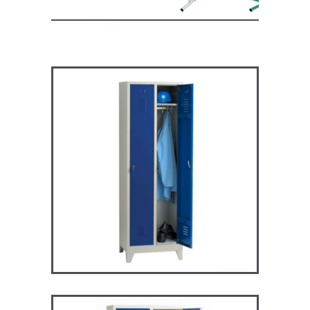
ARV2P – Vestiaire industrie
propre
VESTIAIRES