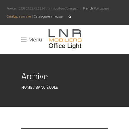
France :
(033) 03.22.45.52.96
|
lnrmobiliers@orange.fr
|
French
Portuguese
Catalogue scolaire
|
Catalogue en mousse
Menu
Archive
HOME
BANC ÉCOLE