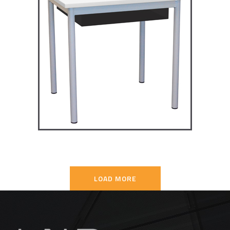
TD4P75 – Dale table 4 pieds
70×50
TABLES SECONDAIRE
LOAD MORE