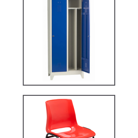
ARV2S – Vestiaire industrie
salissante
VESTIAIRES
ST119 – Rick – Chaise
Primaire, collège et
secondaire
CHAISES ET BANCS