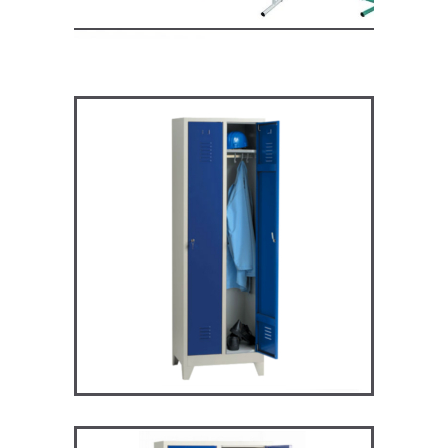
ARV2P – Vestiaire industrie
propre
VESTIAIRES