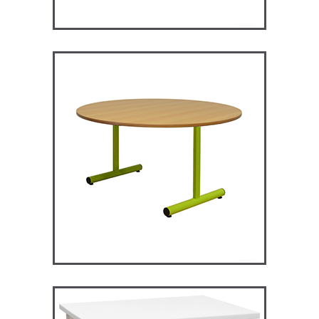
RM120 – Restauration
Maggie
TABLES ET MANGE DEBOUT