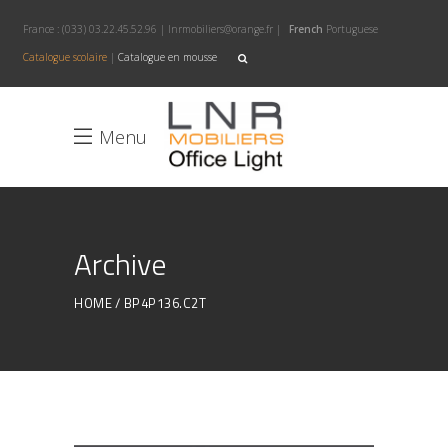
France :
(033) 03.22.45.52.96
|
lnrmobiliers@orange.fr
|
French
Portuguese
Catalogue scolaire
|
Catalogue en mousse
Menu
Archive
HOME
BP4P136.C2T