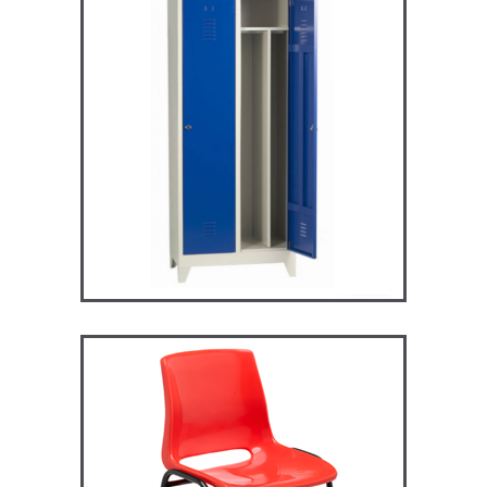
ARV2S – Vestiaire industrie
salissante
VESTIAIRES
ST119 – Rick – Chaise
Primaire, collège et
secondaire
CHAISES ET BANCS