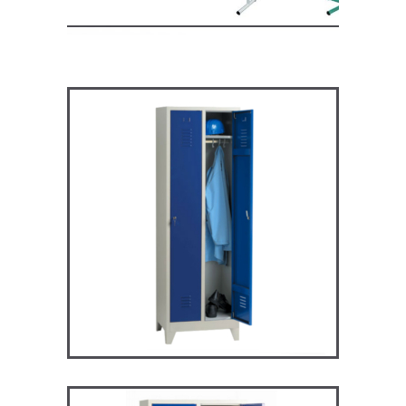
ARV2P – Vestiaire industrie
propre
VESTIAIRES