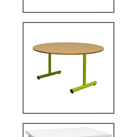
RM120 – Restauration
Maggie
TABLES ET MANGE DEBOUT