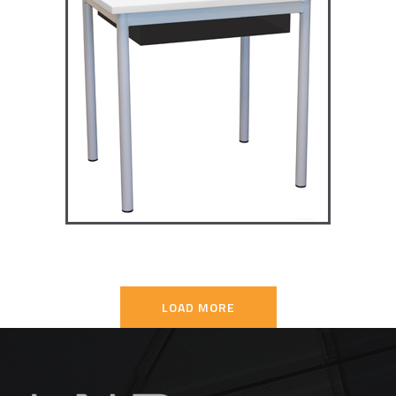
TD4P75 – Dale table 4 pieds
70×50
TABLES SECONDAIRE
LOAD MORE