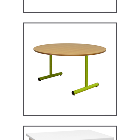
RM120 – Restauration
Maggie
TABLES ET MANGE DEBOUT