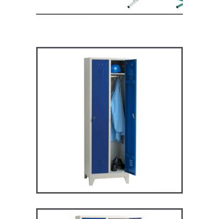
ARV2P – Vestiaire industrie
propre
VESTIAIRES