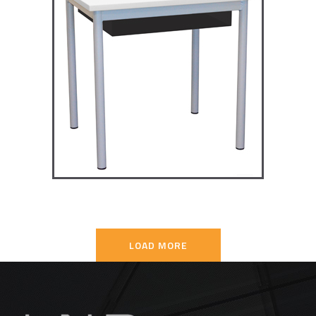
TD4P75 – Dale table 4 pieds
70×50
TABLES SECONDAIRE
LOAD MORE