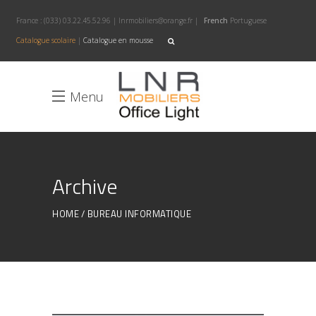
France :
(033) 03.22.45.52.96
|
lnrmobiliers@orange.fr
|
French
Portuguese
Catalogue scolaire
|
Catalogue en mousse
Menu
Archive
HOME
BUREAU INFORMATIQUE