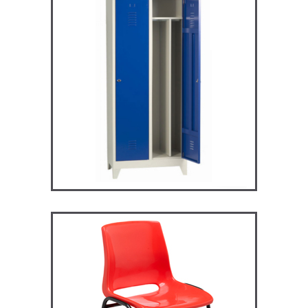
ARV2S – Vestiaire industrie
salissante
VESTIAIRES
ST119 – Rick – Chaise
Primaire, collège et
secondaire
CHAISES ET BANCS