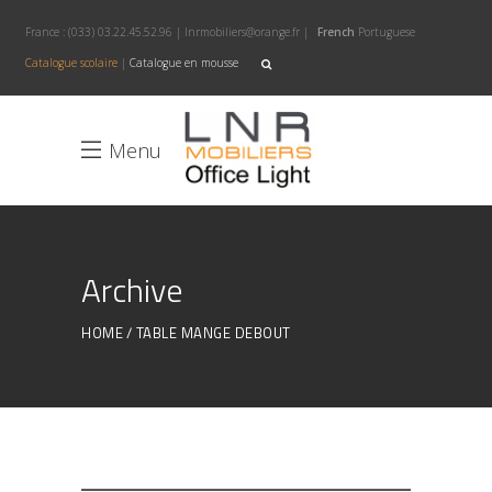
France :
(033) 03.22.45.52.96
|
lnrmobiliers@orange.fr
|
French
Portuguese
Catalogue scolaire
|
Catalogue en mousse
Menu
Archive
HOME
TABLE MANGE DEBOUT