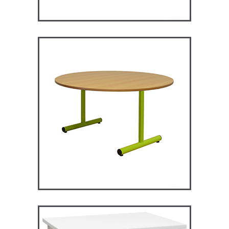
RM120 – Restauration
Maggie
TABLES ET MANGE DEBOUT