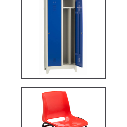
ARV2S – Vestiaire industrie
salissante
VESTIAIRES
ST119 – Rick – Chaise
Primaire, collège et
secondaire
CHAISES ET BANCS