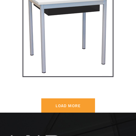
TD4P75 – Dale table 4 pieds
70×50
TABLES SECONDAIRE
LOAD MORE