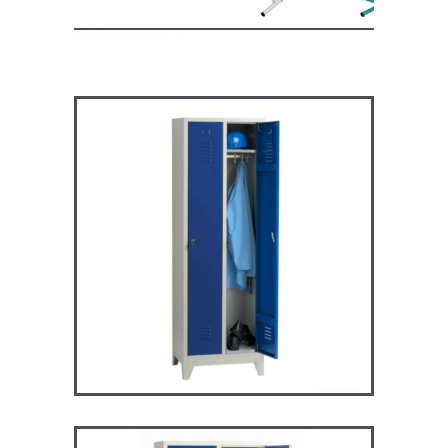
ARV2P – Vestiaire industrie
propre
VESTIAIRES