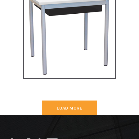
TD4P75 – Dale table 4 pieds
70×50
TABLES SECONDAIRE
LOAD MORE