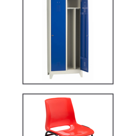
ARV2S – Vestiaire industrie
salissante
VESTIAIRES
ST119 – Rick – Chaise
Primaire, collège et
secondaire
CHAISES ET BANCS