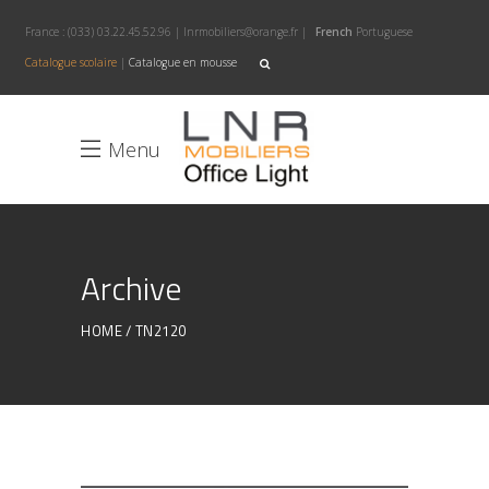
France :
(033) 03.22.45.52.96
|
lnrmobiliers@orange.fr
|
French
Portuguese
Catalogue scolaire
|
Catalogue en mousse
Menu
Archive
HOME
TN2120