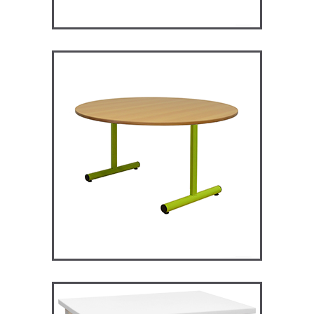
RM120 – Restauration
Maggie
TABLES ET MANGE DEBOUT