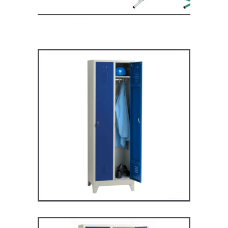
ARV2P – Vestiaire industrie
propre
VESTIAIRES