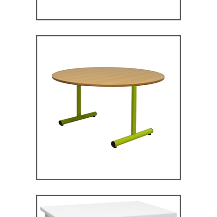
RM120 – Restauration
Maggie
TABLES ET MANGE DEBOUT