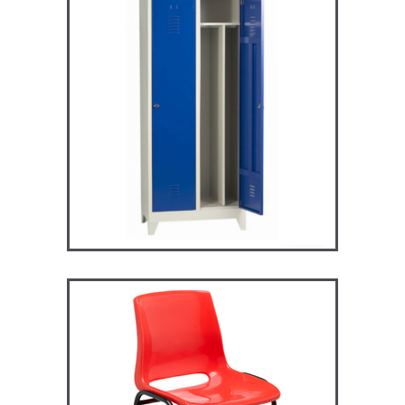
ARV2S – Vestiaire industrie
salissante
VESTIAIRES
ST119 – Rick – Chaise
Primaire, collège et
secondaire
CHAISES ET BANCS