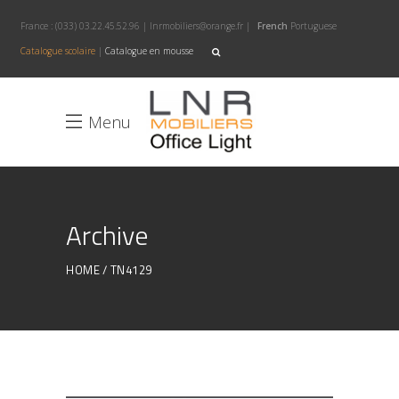
France :
(033) 03.22.45.52.96
|
lnrmobiliers@orange.fr
|
French
Portuguese
Catalogue scolaire
|
Catalogue en mousse
Menu
Archive
HOME
TN4129