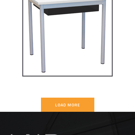
TD4P75 – Dale table 4 pieds
70×50
TABLES SECONDAIRE
LOAD MORE