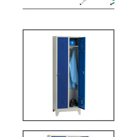
ARV2P – Vestiaire industrie
propre
VESTIAIRES