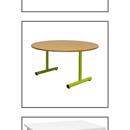
RM120 – Restauration
Maggie
TABLES ET MANGE DEBOUT