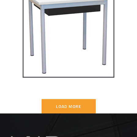
TD4P75 – Dale table 4 pieds
70×50
TABLES SECONDAIRE
LOAD MORE