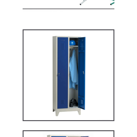
ARV2P – Vestiaire industrie
propre
VESTIAIRES