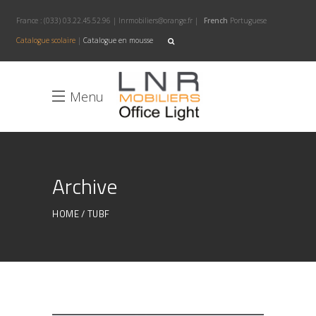
France :
(033) 03.22.45.52.96
|
lnrmobiliers@orange.fr
|
French
Portuguese
Catalogue scolaire
|
Catalogue en mousse
Menu
Archive
HOME
TUBF