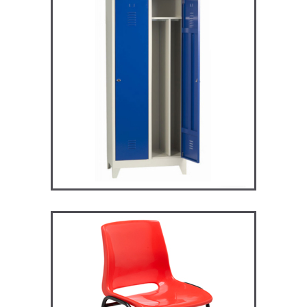
ARV2S – Vestiaire industrie
salissante
VESTIAIRES
ST119 – Rick – Chaise
Primaire, collège et
secondaire
CHAISES ET BANCS