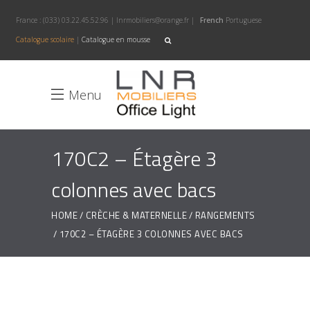
France :
(033) 03.22.45.52.96
|
lnrmobiliers@orange.fr
|
French
Portuguese
Catalogue scolaire
|
Catalogue en mousse
Menu
170C2 – Étagère 3
colonnes avec bacs
HOME
CRÈCHE & MATERNELLE
RANGEMENTS
170C2 – ÉTAGÈRE 3 COLONNES AVEC BACS