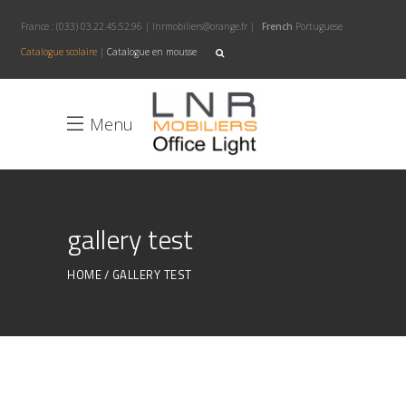
France :
(033) 03.22.45.52.96
|
lnrmobiliers@orange.fr
|
French
Portuguese
Catalogue scolaire
|
Catalogue en mousse
Menu
gallery test
HOME
GALLERY TEST