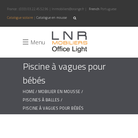
France :
(033) 03.22.45.52.96
|
lnrmobiliers@orange.fr
|
French
Portuguese
Catalogue scolaire
|
Catalogue en mousse
Menu
Piscine à vagues pour
bébés
HOME
MOBILIER EN MOUSSE
PISCINES À BALLES
PISCINE À VAGUES POUR BÉBÉS