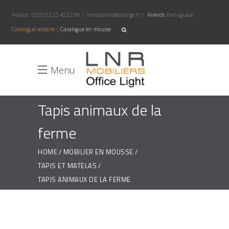
France :
(033) 03.22.45.52.96
|
lnrmobiliers@orange.fr
|
French
Portuguese
Catalogue scolaire
|
Catalogue en mousse
Menu
Tapis animaux de la
ferme
HOME
MOBILIER EN MOUSSE
TAPIS ET MATELAS
TAPIS ANIMAUX DE LA FERME